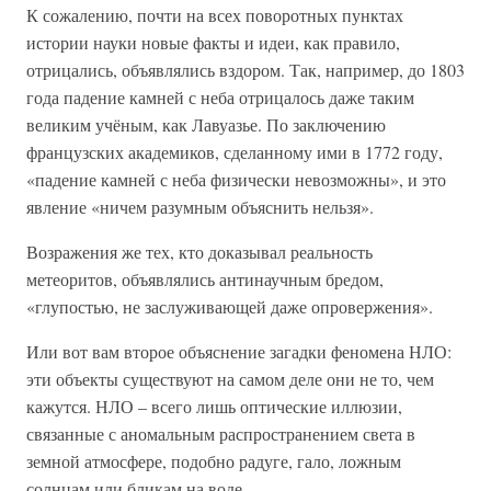
К сожалению, почти на всех поворотных пунктах
истории науки новые факты и идеи, как правило,
отрицались, объявлялись вздором. Так, например, до 1803
года падение камней с неба отрицалось даже таким
великим учёным, как Лавуазье. По заключению
французских академиков, сделанному ими в 1772 году,
«падение камней с неба физически невозможны», и это
явление «ничем разумным объяснить нельзя».
Возражения же тех, кто доказывал реальность
метеоритов, объявлялись антинаучным бредом,
«глупостью, не заслуживающей даже опровержения».
Или вот вам второе объяснение загадки феномена НЛО:
эти объекты существуют на самом деле они не то, чем
кажутся. НЛО – всего лишь оптические иллюзии,
связанные с аномальным распространением света в
земной атмосфере, подобно радуге, гало, ложным
солнцам или бликам на воде.