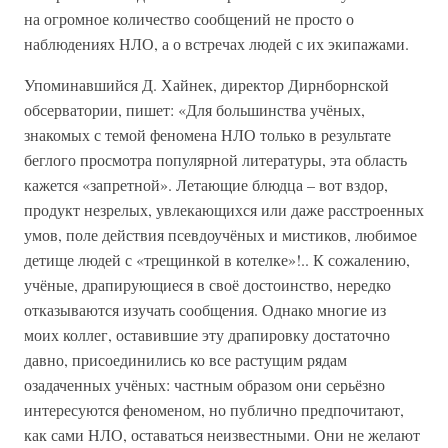
на огромное количество сообщений не просто о
наблюдениях НЛО, а о встречах людей с их экипажами.
Упоминавшийся Д. Хайнек, директор Дирнборнской
обсерватории, пишет: «Для большинства учёных,
знакомых с темой феномена НЛО только в результате
беглого просмотра популярной литературы, эта область
кажется «запретной». Летающие блюдца – вот вздор,
продукт незрелых, увлекающихся или даже расстроенных
умов, поле действия псевдоучёных и мистиков, любимое
детище людей с «трещинкой в котелке»!.. К сожалению,
учёные, драпирующиеся в своё достоинство, нередко
отказываются изучать сообщения. Однако многие из
моих коллег, оставившие эту драпировку достаточно
давно, присоединились ко все растущим рядам
озадаченных учёных: частным образом они серьёзно
интересуются феноменом, но публично предпочитают,
как сами НЛО, оставаться неизвестными. Они не желают