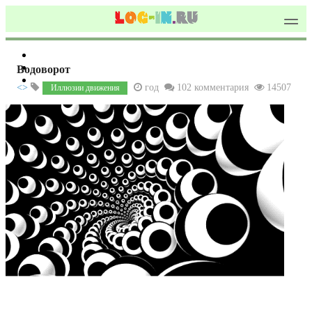
Водоворот
<>
год
102 комментария
14507
Иллюзии движения